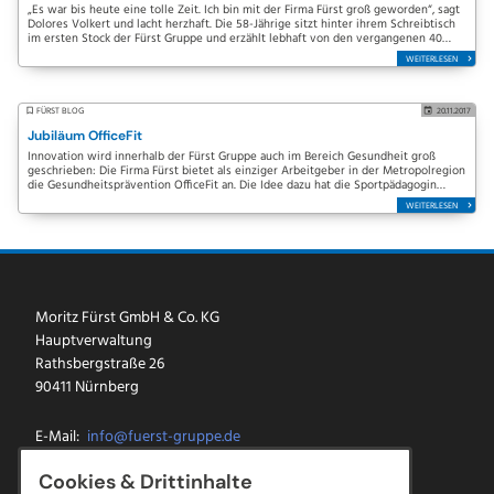
„Es war bis heute eine tolle Zeit. Ich bin mit der Firma Fürst groß geworden“, sagt
Dolores Volkert und lacht herzhaft. Die 58-Jährige sitzt hinter ihrem Schreibtisch
im ersten Stock der Fürst Gruppe und erzählt lebhaft von den vergangenen 40
Jahren.…
WEITERLESEN
FÜRST BLOG
20.11.2017
Jubiläum OfficeFit
Innovation wird innerhalb der Fürst Gruppe auch im Bereich Gesundheit groß
geschrieben: Die Firma Fürst bietet als einziger Arbeitgeber in der Metropolregion
die Gesundheitsprävention OfficeFit an. Die Idee dazu hat die Sportpädagogin
und…
WEITERLESEN
Moritz Fürst GmbH & Co. KG
Hauptverwaltung
Rathsbergstraße 26
90411 Nürnberg
E-Mail:
info@fuerst-gruppe.de
Tel.:
0911 5213-0
Cookies & Drittinhalte
Fax: 0911 5213-100