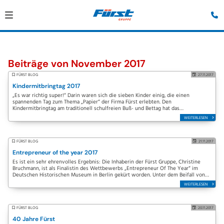
Beiträge von November 2017
FÜRST BLOG
27.11.2017
Kindermitbringtag 2017
„Es war richtig super!“ Darin waren sich die sieben Kinder einig, die einen
spannenden Tag zum Thema „Papier“ der Firma Fürst erlebten. Den
Kindermitbringtag am traditionell schulfreien Buß- und Bettag hat das
Unternehmen bereits zum vierten Mal…
WEITERLESEN
FÜRST BLOG
21.11.2017
Entrepreneur of the year 2017
Es ist ein sehr ehrenvolles Ergebnis: Die Inhaberin der Fürst Gruppe, Christine
Bruchmann, ist als Finalistin des Wettbewerbs „Entrepreneur Of The Year“ im
Deutschen Historischen Museum in Berlin gekürt worden. Unter dem Beifall von
rund 700 Gästen…
WEITERLESEN
FÜRST BLOG
20.11.2017
40 Jahre Fürst