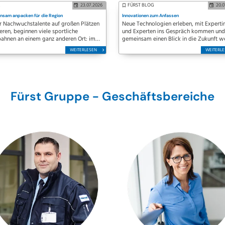
R
23.07.2026
FÜRST BLOG
20.
nsam anpacken für die Region
Innovationen zum Anfassen
r Nachwuchstalente auf großen Plätzen
Neue Technologien erleben, mit Experti
ieren, beginnen viele sportliche
und Experten ins Gespräch kommen und
bahnen an einem ganz anderen Ort: im
gemeinsam einen Blick in die Zukunft w
n um die Ecke. Dort, wo Kinder zum
– genau darum ging es bei unserem
WEITERLESEN
WEITERL
n Mal gegen einen Ball treten,
Innovationstag. Zahlreiche Kundinnen u
dschaften entstehen und Trainerinnen,
Kunden nutzten die Gelegenheit, sich in
ner…
unserer…
Fürst Gruppe - Geschäftsbereiche