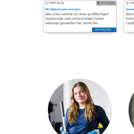
FÜRST BLOG
27.07.2026
CS
Mit Hightech ganz nach oben
Gemei
Wer schon einmal vor einer großflächigen
Bevo
Glasfassade oder einfach einem hohen
train
Gebäude gestanden hat, kennt die
Lauf
Herausforderung: Beeindruckende
Verei
WEITERLESEN
Architektur sieht gut aus – sie sauber zu
erste
halten, ist jedoch alles andere als einfach. Wo
Freun
früher…
Trai