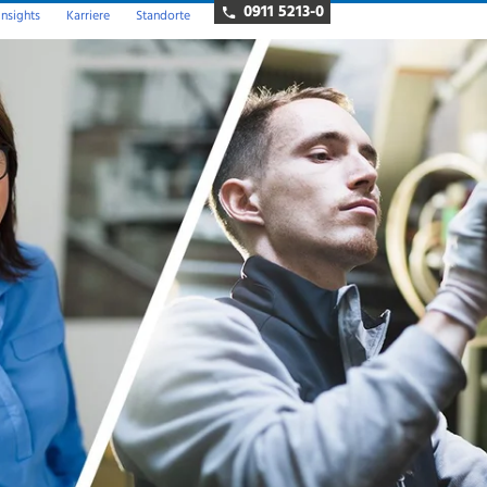
0911 5213-0
insights
Karriere
Standorte
News und Presse