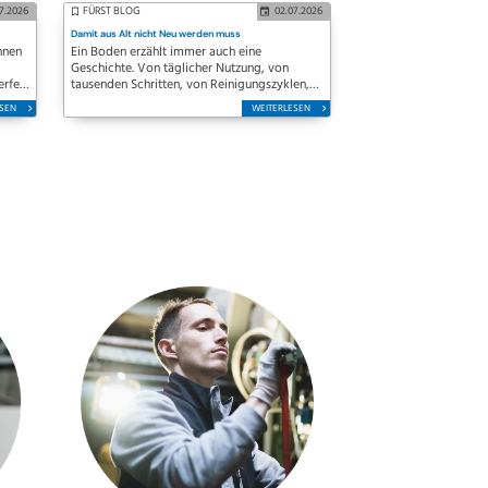
07.2026
FÜRST BLOG
02.07.2026
Damit aus Alt nicht Neu werden muss
nnen
Ein Boden erzählt immer auch eine
Geschichte. Von täglicher Nutzung, von
erfen
tausenden Schritten, von Reinigungszyklen,
von Belastung durch Möbel, Rollen,
ESEN
WEITERLESEN
nd
Feuchtigkeit und Reinigungsmittel. Genau an
diesem Punkt reicht eine klassische
Grundreinigung oft…