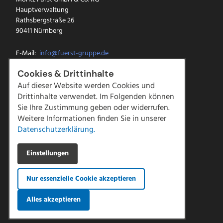
Hauptverwaltung
Rathsbergstraße 26
90411 Nürnberg
E-Mail:
info@fuerst-gruppe.de
Tel.:
0911 5213-0
Cookies & Drittinhalte
Fax: 0911 5213-100
Auf dieser Website werden Cookies und
Drittinhalte verwendet. Im Folgenden können
Facebook
Sie Ihre Zustimmung geben oder widerrufen.
Instagram
LinkedIn
Weitere Informationen finden Sie in unserer
YouTube
Datenschutzerklärung.
Kontakt
Einstellungen
Downloads
Impressum
Nur essenzielle Cookie akzeptieren
Datenschutz
AGBs
|
Compliance
Alles akzeptieren
Hinweisgeber Meldestelle