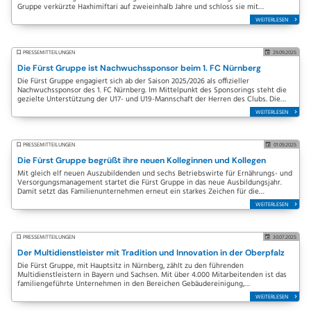
Gruppe verkürzte Haxhimiftari auf zweieinhalb Jahre und schloss sie mit
hervorragenden Noten ab.…
WEITERLESEN
PRESSEMITTEILUNGEN
29.09.2025
Die Fürst Gruppe ist Nachwuchssponsor beim 1. FC Nürnberg
Die Fürst Gruppe engagiert sich ab der Saison 2025/2026 als offizieller
Nachwuchssponsor des 1. FC Nürnberg. Im Mittelpunkt des Sponsorings steht die
gezielte Unterstützung der U17- und U19-Mannschaft der Herren des Clubs. Die
Partnerschaft…
WEITERLESEN
PRESSEMITTEILUNGEN
01.09.2025
Die Fürst Gruppe begrüßt ihre neuen Kolleginnen und Kollegen
Mit gleich elf neuen Auszubildenden und sechs Betriebswirte für Ernährungs- und
Versorgungsmanagement startet die Fürst Gruppe in das neue Ausbildungsjahr.
Damit setzt das Familienunternehmen erneut ein starkes Zeichen für die
Förderung junger…
WEITERLESEN
PRESSEMITTEILUNGEN
30.07.2025
Der Multidienstleister mit Tradition und Innovation in der Oberpfalz
Die Fürst Gruppe, mit Hauptsitz in Nürnberg, zählt zu den führenden
Multidienstleistern in Bayern und Sachsen. Mit über 4.000 Mitarbeitenden ist das
familiengeführte Unternehmen in den Bereichen Gebäudereinigung,
Sicherheitsdienst,…
WEITERLESEN