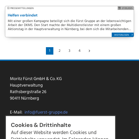
PRESSEMITTEILUNGEN
27.05.2025
Helfen verbindet
Mit einer großen Kampagne beteiligt sich die Fürst Gruppe an der lebenswichtigen
Arbeit der DKMS. Den Start machte der Multidienstleister mit einem großen
Aktionstag in der Hauptverwaltung in Nürnberg, bei dem sich die Mitarbeitenden
direkt vor…
WEITERLESEN
1
2
3
4
Moritz Fürst GmbH & Co. KG
Hauptverwaltung
Rathsbergstraße 26
90411 Nürnberg
E-Mail:
info@fuerst-gruppe.de
Tel.:
0911 5213-0
Cookies & Drittinhalte
Fax: 0911 5213-100
Auf dieser Website werden Cookies und