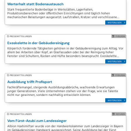
Werterhalt statt Bodenaustausch
Stark frequentierte Bodenbeläge in Werkstätten, Lagerhallen,
Produktionsbereichen oder öffentlichen Einrichtungen sind täglich hohen
mechanischen Belastungen ausgesetzt. Laufstraßen, Kratzer und verschlissene
Oberflächen sind die Folge. Häufig wird…
WEITERLESEN
PRESSEMITTEILUNGEN
11.05.2026
Exoskelette in der Gebäudereinigung
Körperlich fordernde Tätigkeiten gehören in der Gebäudereinigung zum Alltag. Vor
allem bei Arbeiten über Kopf, an Glasfassaden oder bei der Reinigung hoher
Fenster sind Schultern, Rücken und Hüfte besonders beansprucht. Exoskelette
können hier eine…
WEITERLESEN
PRESSEMITTEILUNGEN
17.03.2026
Ausbildung trifft Profisport
Fachkräftemangel, steigende Ausbildungsabbrüche, wachsende Erwartungen
junger Generationen. Viele Unternehmen stehen vor der Frage, wie sie Talente
nicht nur gewinnen, sondern nachhaltig entwickeln können.
WEITERLESEN
PRESSEMITTEILUNGEN
10.11.2025
Vom Fürst-Azubi zum Landessieger
Albion Haxhimiftari wurde von der Handwerkskammer zum Landessieger in Bayern
im Gebäudereiniger-Handwerk ausgezeichnet. Seine Ausbildung bei der Fürst