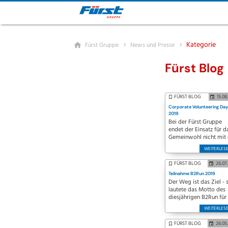
Kategorie
Fürst Gruppe
News und Presse
Fürst Blog
FÜRST BLOG
15.08
Corporate Volunteering Day
2019
Bei der Fürst Gruppe
endet der Einsatz für d
Gemeinwohl nicht mit 
Arbeitszeit. 21
WEITERLES
Mitarbeiterinnen und
Mitarbeiter nutzten de
FÜRST BLOG
26.07
Samstag am 10. August
Teilnahme B2Run 2019
eine Freiwilligenaktion
Der Weg ist das Ziel - 
Die Verschönerung un
lautete das Motto des
Renovierung der
diesjährigen B2Run für
„Nürnberger Einrichtun
26 Läuferinnen und Läu
für…
WEITERLES
der Fürst Gruppe. Bei
hochsommerlichen
FÜRST BLOG
26.05