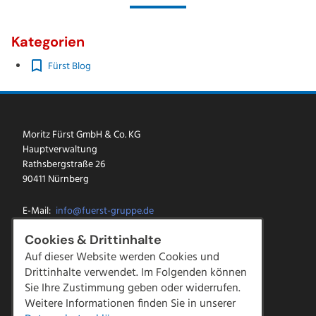
Kategorien
Fürst Blog
Moritz Fürst GmbH & Co. KG
Hauptverwaltung
Rathsbergstraße 26
90411 Nürnberg
E-Mail:
info@fuerst-gruppe.de
Tel.:
0911 5213-0
Cookies & Drittinhalte
Fax: 0911 5213-100
Auf dieser Website werden Cookies und
Drittinhalte verwendet. Im Folgenden können
Facebook
Sie Ihre Zustimmung geben oder widerrufen.
Instagram
LinkedIn
Weitere Informationen finden Sie in unserer