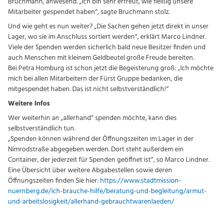
Bruchmann, anwesend. „Ich bin sehr erfreut, wie fleißig unsere
Mitarbeiter gespendet haben“, sagte Bruchmann stolz.
Und wie geht es nun weiter? „Die Sachen gehen jetzt direkt in unser
Lager, wo sie im Anschluss sortiert werden“, erklärt Marco Lindner.
Viele der Spenden werden sicherlich bald neue Besitzer finden und
auch Menschen mit kleinem Geldbeutel große Freude bereiten.
Bei Petra Homburg ist schon jetzt die Begeisterung groß: „Ich möchte
mich bei allen Mitarbeitern der Fürst Gruppe bedanken, die
mitgespendet haben. Das ist nicht selbstverständlich!“
Weitere Infos
Wer weiterhin an „allerhand“ spenden möchte, kann dies
selbstverständlich tun.
„Spenden können während der Öffnungszeiten im Lager in der
Nimrodstraße abgegeben werden. Dort steht außerdem ein
Container, der jederzeit für Spenden geöffnet ist“, so Marco Lindner.
Eine Übersicht über weitere Abgabestellen sowie deren
Öffnungszeiten finden Sie hier:
https://www.stadtmission-
nuernberg.de/ich-brauche-hilfe/beratung-und-begleitung/armut-
und-arbeitslosigkeit/allerhand-gebrauchtwarenlaeden/