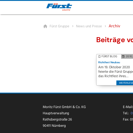
Archiv
Fürst Gruppe
News und Presse
Beiträge 
FÜRST BLOG
20.10
Richtfest Neubau
Am 19. Oktober 2020
feierte die Fürst Grupp
das Richtfest ihres
Neubaus am Hauptsitz 
WEITERLES
Nürnberg-Ziegelstein. 
800 m² dürfen die
Mitarbeiterinnen und
Mitarbeiter voraussicht
im Mai 2021 einziehen.
Moritz Fürst GmbH & Co. KG
E-Mail
Hauptverwaltung
Tel.:
0
Rathsbergstraße 26
Fax: 0
90411 Nürnberg