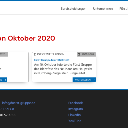
Serviceleistungen
Unternehmen
Fürst 
von Oktober 2020
.2020
PRESSEMITTEILUNGEN
20.10.2020
Fürst Gruppe feiert Richtfest
Am 19. Oktober feierte die Fürst Gruppe
e
das Richtfest des Neubaus am Hauptsitz
in Nürnberg-Ziegelstein. Eingeleitet
in
wurde die Feierlichkeit von einem
EN
WEITERLESEN
Auf
Richtspruch durch die Baufirma GS
Schenk.
lich
:
info@fuerst-gruppe.de
Facebook
911 5213-0
Instagram
911 5213-100
LinkedIn
YouTube