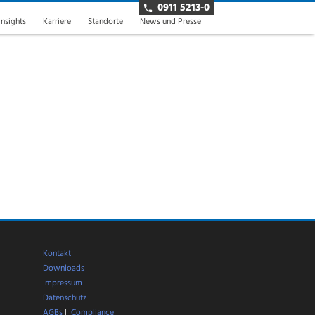
0911 5213-0
insights
Karriere
Standorte
News und Presse
Kontakt
Downloads
Impressum
Datenschutz
AGBs
|
Compliance