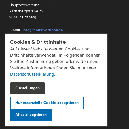
Hauptverwaltung
Rathsbergstraße 26
90411 Nürnberg
E-Mail:
info@fuerst-gruppe.de
Tel.:
0911 5213-0
Cookies & Drittinhalte
Fax: 0911 5213-100
Auf dieser Website werden Cookies und
Drittinhalte verwendet. Im Folgenden können
Facebook
Sie Ihre Zustimmung geben oder widerrufen.
Instagram
LinkedIn
Weitere Informationen finden Sie in unserer
YouTube
Datenschutzerklärung.
Kontakt
Einstellungen
Downloads
Impressum
Nur essenzielle Cookie akzeptieren
Datenschutz
AGBs
|
Compliance
Alles akzeptieren
Hinweisgeber Meldestelle