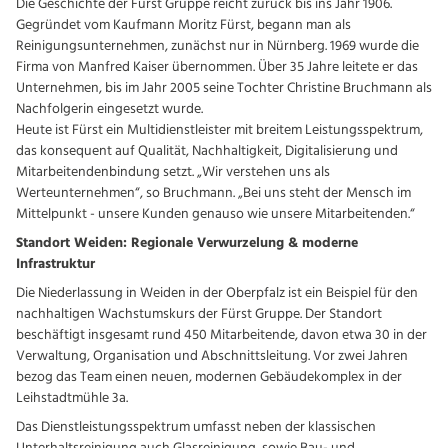
Die Geschichte der Fürst Gruppe reicht zurück bis ins Jahr 1906.
Gegründet vom Kaufmann Moritz Fürst, begann man als
Reinigungsunternehmen, zunächst nur in Nürnberg. 1969 wurde die
Firma von Manfred Kaiser übernommen. Über 35 Jahre leitete er das
Unternehmen, bis im Jahr 2005 seine Tochter Christine Bruchmann als
Nachfolgerin eingesetzt wurde.
Heute ist Fürst ein Multidienstleister mit breitem Leistungsspektrum,
das konsequent auf Qualität, Nachhaltigkeit, Digitalisierung und
Mitarbeitendenbindung setzt. „Wir verstehen uns als
Werteunternehmen“, so Bruchmann. „Bei uns steht der Mensch im
Mittelpunkt - unsere Kunden genauso wie unsere Mitarbeitenden.“
Standort Weiden: Regionale Verwurzelung & moderne
Infrastruktur
Die Niederlassung in Weiden in der Oberpfalz ist ein Beispiel für den
nachhaltigen Wachstumskurs der Fürst Gruppe. Der Standort
beschäftigt insgesamt rund 450 Mitarbeitende, davon etwa 30 in der
Verwaltung, Organisation und Abschnittsleitung. Vor zwei Jahren
bezog das Team einen neuen, modernen Gebäudekomplex in der
Leihstadtmühle 3a.
Das Dienstleistungsspektrum umfasst neben der klassischen