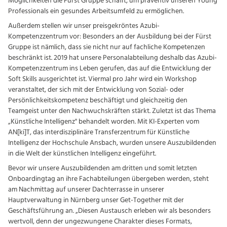
Möglichkeiten die Fürst Gruppe schafft, um präventiv unseren Young
Professionals ein gesundes Arbeitsumfeld zu ermöglichen.
Außerdem stellen wir unser preisgekröntes Azubi-
Kompetenzzentrum vor: Besonders an der Ausbildung bei der Fürst
Gruppe ist nämlich, dass sie nicht nur auf fachliche Kompetenzen
beschränkt ist. 2019 hat unsere Personalabteilung deshalb das Azubi-
Kompetenzzentrum ins Leben gerufen, das auf die Entwicklung der
Soft Skills ausgerichtet ist. Viermal pro Jahr wird ein Workshop
veranstaltet, der sich mit der Entwicklung von Sozial- oder
Persönlichkeitskompetenz beschäftigt und gleichzeitig den
Teamgeist unter den Nachwuchskräften stärkt. Zuletzt ist das Thema
„Künstliche Intelligenz" behandelt worden. Mit KI-Experten vom
AN[ki]T, das interdisziplinäre Transferzentrum für Künstliche
Intelligenz der Hochschule Ansbach, wurden unsere Auszubildenden
in die Welt der künstlichen Intelligenz eingeführt.
Bevor wir unsere Auszubildenden am dritten und somit letzten
Onboardingtag an ihre Fachabteilungen übergeben werden, steht
am Nachmittag auf unserer Dachterrasse in unserer
Hauptverwaltung in Nürnberg unser Get-Together mit der
Geschäftsführung an. „Diesen Austausch erleben wir als besonders
wertvoll, denn der ungezwungene Charakter dieses Formats,