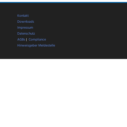
,
,
tung.
Kontakt
sleiterin
Downloads
Impressum
Datenschutz
AGBs
|
Compliance
Hinweisgeber Meldestelle