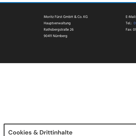
Azubi des Monats gekü
und wir könnten nicht
stolzer sein!
Moritz Fürst GmbH & Co. KG
E-Mail
Hauptverwaltung
Tel.:
0
Rathsbergstraße 26
Fax: 0
90411 Nürnberg
Cookies & Drittinhalte