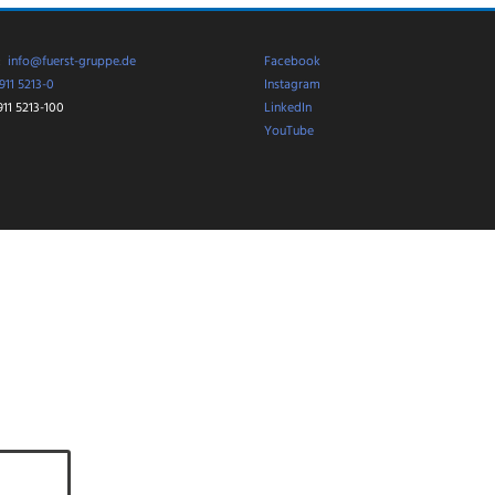
Büromanagement
rt –
Auch wenn wir den Preis
Gebäudereinigung
am Ende nicht gewonnen
Fachinformatik,
haben, sind wir als “Sieger
Personaldienstleis
:
info@fuerst-gruppe.de
Facebook
der Herzen” sehr stolz
Unsere Ausbildung
unter sechs Nominierten…
Jennifer…
911 5213-0
Instagram
911 5213-100
LinkedIn
YouTube