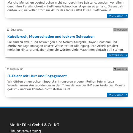
Manche Menschen beeindrucken nicht nur durch ihre Leistung, sondern vor allem
durch ihre Persönlichkeit – Eleftheria Fidanoglou ist genau so jemand. Dieses Jahr
dürfen wir sie voller Stolz zur Azubi des Jahres 2024 küren. Eleftheria ist
zweifache…
WEITERLESEN
FÜRST BLOG
06.11.2024
Kabelbruch, Motorschaden und lockere Schrauben
Sie sind zu zweit und bewältigen eine Mammutaufgabe: Kayan Ghassami und
Moritz zur Lage managen unsere Werkstatt im Alleingang. Ihre Arbeit passiert
meist im Hintergrund, aber ohne sie würden viele Maschinen einfach still stehen.
Egal wo es hakt,…
WEITERLESEN
AUSBILDUNG
04.11.2024
IT-Talent mit Herz und Engagement
Wir dürfen einen echten Superstar in unseren eigenen Reihen feiern! Luca
Wunder, unser Auszubildender in der IT, wurde von der IHK zum Azubi des Monats
gekürt – und wir könnten nicht stolzer sein!
WEITERLESEN
Moritz Fürst GmbH & Co. KG
Hauptverwaltung