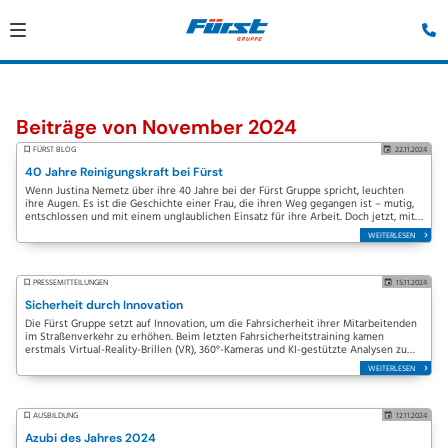
Beiträge von November 2024
FÜRST BLOG
22.11.2024
40 Jahre Reinigungskraft bei Fürst
Wenn Justina Nemetz über ihre 40 Jahre bei der Fürst Gruppe spricht, leuchten
ihre Augen. Es ist die Geschichte einer Frau, die ihren Weg gegangen ist – mutig,
entschlossen und mit einem unglaublichen Einsatz für ihre Arbeit. Doch jetzt, mit
78…
WEITERLESEN
PRESSEMITTEILUNGEN
15.11.2024
Sicherheit durch Innovation
Die Fürst Gruppe setzt auf Innovation, um die Fahrsicherheit ihrer Mitarbeitenden
im Straßenverkehr zu erhöhen. Beim letzten Fahrsicherheitstraining kamen
erstmals Virtual-Reality-Brillen (VR), 360°-Kameras und KI-gestützte Analysen zum
Einsatz, um…
WEITERLESEN
AUSBILDUNG
12.11.2024
Azubi des Jahres 2024