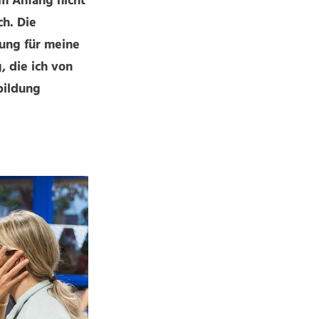
am Anfang nicht
ch. Die
ung für meine
, die ich von
bildung