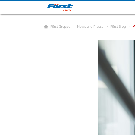
A
Fürst Gruppe
News und Presse
Fürst Blog