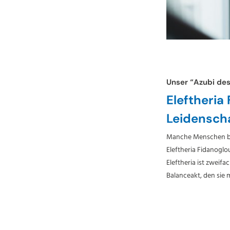
Unser “Azubi de
Eleftheria
Leidensch
Manche Menschen bee
Eleftheria Fidanoglou
Eleftheria ist zweif
Balanceakt, den sie 