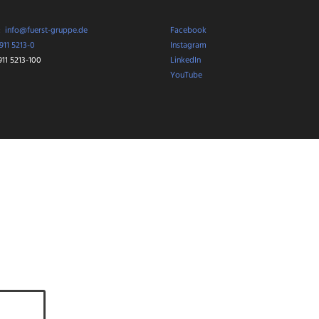
9
das Konzept des Projektes
ser
„AusbildungsScouts“ des
Bayerischen Industrie- und
:
info@fuerst-gruppe.de
Facebook
Handelskammertages
(BIHK). Auch die Fürst…
911 5213-0
Instagram
911 5213-100
LinkedIn
YouTube