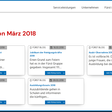
Serviceleistungen
Unternehmen
Fürst 
on März 2018
.2018
FÜRST BLOG
16.03.2018
FÜRST BLOG
st
Jubiläum der Reinigungskräfte
Azubi-Übernahme 20
2018
Es ist vollbracht: 
iner
Einen Grund zum Feiern
junge Frauen, die 
hat es in der Fürst Gruppe
Ausbildung bei de
die
gegeben: Insgesamt 111
Fürst GmbH & Co.
em
Mitarbeiterinnen und
sowie der Fürst
EN
WEITERLESEN
WEIT
Mitarbeiter hatten
Personaldienstlei
vergangenes Jahr
GmbH gemacht h
.2018
FÜRST BLOG
09.03.2018
Jubiläum. Davon feierten
halten ihr
AusbildungsScouts 2018
d
zwei Mitarbeiter ihre 40-
Abschlusszeugnis 
Auszubildende gehen in
g:
jährige
Händen. Grund zur
Schulen und informieren
Betriebszugehörigkeit und
haben sie allemal. 
die künftigen
eine Mitarbeiterin ihr 30-
berufliches…
Schulabgänger über die
jähriges…
EN
WEITERLESEN
er
Vorzüge einer dualen
Berufsausbildung: Das ist