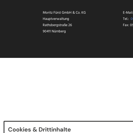
Hingabe erzählt. Vor 4
Jahren hat Manfred Kai
die Firma Fürst
Moritz Fürst GmbH & Co. KG
E-Mail
übernommen und zu
einem großen
Hauptverwaltung
Tel.:
0
mittelständischen…
Rathsbergstraße 26
Fax: 0
90411 Nürnberg
Cookies & Drittinhalte