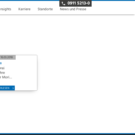
0911 5213-0
insights
Karriere
Standorte
News und Presse
16.03.2018
18
Drei
ihre
r Moritz
 KG
ERLESEN
stungen
aben,
in den
 Freude
Ihr