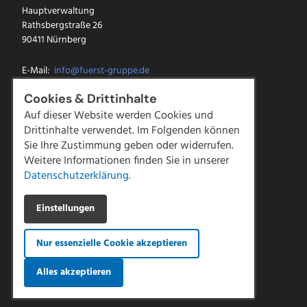
Hauptverwaltung
Rathsbergstraße 26
90411 Nürnberg
E-Mail:
info@fuerst-gruppe.de
Tel.:
0911 5213-0
Cookies & Drittinhalte
Fax: 0911 5213-100
Auf dieser Website werden Cookies und
Drittinhalte verwendet. Im Folgenden können
Facebook
Sie Ihre Zustimmung geben oder widerrufen.
Instagram
LinkedIn
Weitere Informationen finden Sie in unserer
YouTube
Datenschutzerklärung.
Kontakt
Einstellungen
Downloads
Impressum
Nur essenzielle Cookie akzeptieren
Datenschutz
AGBs
|
Compliance
Alles akzeptieren
Hinweisgeber Meldestelle