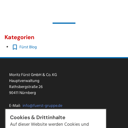
Kategorien
Fürst Blog
Moritz Fürst GmbH & Co. KG
Hauptverwaltung
Rathsbergstraße 26
90411 Nürnberg
E-Mail:
info@fuerst-gruppe.de
Tel.:
0911 5213-0
Cookies & Drittinhalte
Fax: 0911 5213-100
Auf dieser Website werden Cookies und