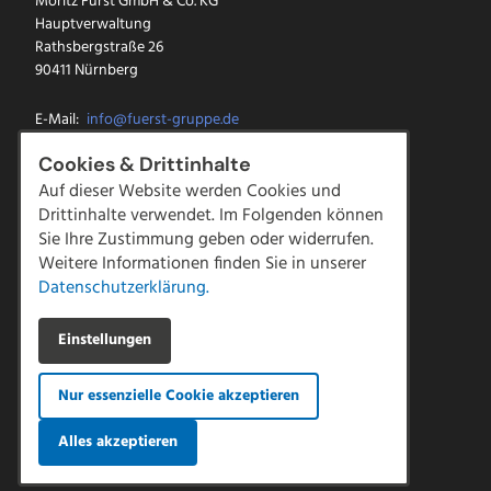
Moritz Fürst GmbH & Co. KG
Hauptverwaltung
Rathsbergstraße 26
90411 Nürnberg
E-Mail:
info@fuerst-gruppe.de
Tel.:
0911 5213-0
Cookies & Drittinhalte
Fax: 0911 5213-100
Auf dieser Website werden Cookies und
Drittinhalte verwendet. Im Folgenden können
Facebook
Sie Ihre Zustimmung geben oder widerrufen.
Instagram
LinkedIn
Weitere Informationen finden Sie in unserer
YouTube
Datenschutzerklärung.
Kontakt
Einstellungen
Downloads
Impressum
Nur essenzielle Cookie akzeptieren
Datenschutz
AGBs
|
Compliance
Alles akzeptieren
Hinweisgeber Meldestelle