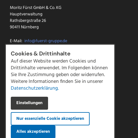
Moritz Fürst GmbH & Co. KG
Hauptverwaltung
Rathsbergstraße 26
90411 Nürnberg
E-Mail:
info@fuerst-gruppe.de
Tel.:
0911 5213-0
Cookies & Drittinhalte
Fax: 0911 5213-100
Auf dieser Website werden Cookies und
Drittinhalte verwendet. Im Folgenden können
Facebook
Sie Ihre Zustimmung geben oder widerrufen.
Instagram
LinkedIn
Weitere Informationen finden Sie in unserer
YouTube
Datenschutzerklärung.
Kontakt
Einstellungen
Downloads
Impressum
Nur essenzielle Cookie akzeptieren
Datenschutz
AGBs
|
Compliance
Alles akzeptieren
Hinweisgeber Meldestelle