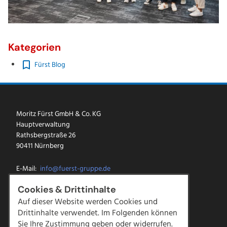
Kategorien
Fürst Blog
Moritz Fürst GmbH & Co. KG
Hauptverwaltung
Rathsbergstraße 26
90411 Nürnberg
E-Mail:
info@fuerst-gruppe.de
Tel.:
0911 5213-0
Cookies & Drittinhalte
Fax: 0911 5213-100
Auf dieser Website werden Cookies und
Drittinhalte verwendet. Im Folgenden können
Facebook
Sie Ihre Zustimmung geben oder widerrufen.
Instagram