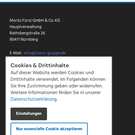
Moritz Fürst GmbH & Co. KG
Hauptverwaltung
Rathsbergstraße 26
90411 Nürnberg
E-Mail:
info@fuerst-gruppe.de
Tel.:
0911 5213-0
Cookies & Drittinhalte
Fax: 0911 5213-100
Auf dieser Website werden Cookies und
Drittinhalte verwendet. Im Folgenden können
Facebook
Sie Ihre Zustimmung geben oder widerrufen.
Instagram
LinkedIn
Weitere Informationen finden Sie in unserer
YouTube
Datenschutzerklärung.
Kontakt
Einstellungen
Downloads
Impressum
Nur essenzielle Cookie akzeptieren
Datenschutz