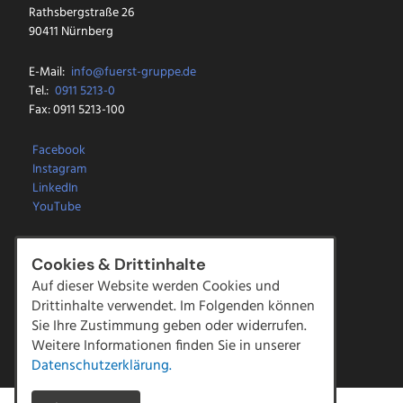
Rathsbergstraße 26
90411 Nürnberg
E-Mail:
info@fuerst-gruppe.de
Tel.:
0911 5213-0
Fax: 0911 5213-100
Facebook
Instagram
LinkedIn
YouTube
Kontakt
Cookies & Drittinhalte
Downloads
Auf dieser Website werden Cookies und
Impressum
Datenschutz
Drittinhalte verwendet. Im Folgenden können
AGBs
|
Compliance
Sie Ihre Zustimmung geben oder widerrufen.
Hinweisgeber Meldestelle
Weitere Informationen finden Sie in unserer
Datenschutzerklärung.