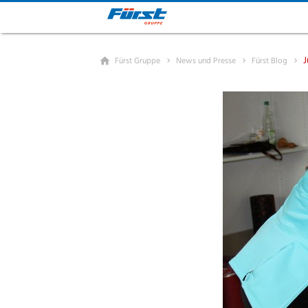
J
Fürst Gruppe
News und Presse
Fürst Blog