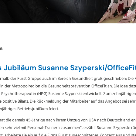
it
s Jubiläum Susanne Szyperski/OfficeFi
rhalb der Fürst Gruppe auch im Bereich Gesundheit groß geschrieben: Die Fi
 in der Metropolregion die Gesundheitsprävention OfficeFit an. Die Idee daz
Psychotherapeutin (HPG) Susanne Szyperski entwickelt. Zum zehnjährigen
ine positive Bilanz. Die Rückmeldung der Mitarbeiter auf das Angebot sei seh
hnjähriges Betriebsjubiläum feiert.
t hat die damals 45-Jährige nach ihrem Umzug von USA nach Deutschland ent
n sehr viel mit Personal-Trainern zusammen“, erzählt Susanne Szyperski r
t, arbeitete sie ein auf die Firma Fürst zugeschnittenes Konzept aus und stel