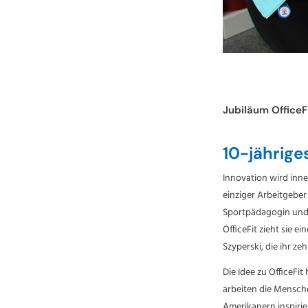
Jubiläum OfficeF
10-jährige
Innovation wird inne
einziger Arbeitgeber
Sportpädagogin und 
OfficeFit zieht sie e
Szyperski, die ihr ze
Die Idee zu OfficeFi
arbeiten die Mensche
Amerikanern inspirier