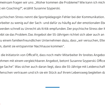
„Gemeinsam fragen wir uns: „Woher kommen die Probleme? Wie kann ich mich
t ein Coaching?“, erzählt Susanne Szyperski.
 psychischen Stress nennt die Sportpädagogin Fehler bei der Kommunikation.
itarbeiter zu wenig auf der Sach- und dafür zu häufig auf der emotionalen 
rden schnell zu Unrecht als Kritik empfunden. Der psychische Stress der 
ibt sie das Problem. Das Angebot der 55-Jährigen richtet sich aber auch an
 zu einem familienfreundlichen Unternehmen dazu, dass „wir versuchen, El
n, damit sie entspannter Nachhause kommen“.
 die Initiatorin von OfficeFit, dass noch mehr Mitarbeiter ihr breites Angeb
hmen mit einem vergleichbaren Angebot, betont Susanne Szyperski. Office Fi
ge Sache“. Was sicher auch daran liegt, dass die 55-Jährige mit Leidenschaft d
Menschen vertrauen und ich sie ein Stück auf ihrem Lebensweg begleiten da
n