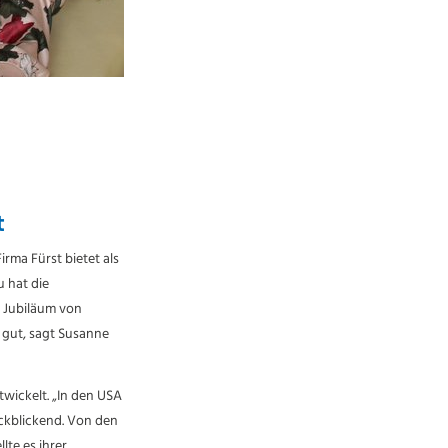
t
rma Fürst bietet als
u hat die
 Jubiläum von
r gut, sagt Susanne
wickelt. „In den USA
ückblickend. Von den
lte es ihrer