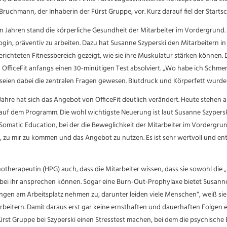
ruchmann, der Inhaberin der Fürst Gruppe, vor. Kurz darauf fiel der Startsch
 Jahren stand die körperliche Gesundheit der Mitarbeiter im Vordergrund. 
gin, präventiv zu arbeiten. Dazu hat Susanne Szyperski den Mitarbeitern in
richteten Fitnessbereich gezeigt, wie sie ihre Muskulatur stärken können.
 OfficeFit anfangs einen 30-minütigen Test absolviert. „Wo habe ich Schm
seien dabei die zentralen Fragen gewesen. Blutdruck und Körperfett wur
 Jahre hat sich das Angebot von OfficeFit deutlich verändert. Heute stehen a
auf dem Programm. Die wohl wichtigste Neuerung ist laut Susanne Szypersk
omatic Education, bei der die Beweglichkeit der Mitarbeiter im Vordergrun
, zu mir zu kommen und das Angebot zu nutzen. Es ist sehr wertvoll und en
hotherapeutin (HPG) auch, dass die Mitarbeiter wissen, dass sie sowohl die „
 bei ihr ansprechen können. Sogar eine Burn-Out-Prophylaxe bietet Susanne
gen am Arbeitsplatz nehmen zu, darunter leiden viele Menschen“, weiß sie
rbeitern. Damit daraus erst gar keine ernsthaften und dauerhaften Folgen
Fürst Gruppe bei Szyperski einen Stresstest machen, bei dem die psychische