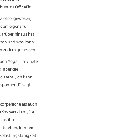
uss zu OfficeFit.
Ziel sei gewesen,
 dem eigens für
 Darüber hinaus hat
erzen und was kann
den zudem gemessen.
uch Yoga, Lifekinetik
i aber die
d steht. „Ich kann
tspannend“, sagt
körperliche als auch
 Szyperski an. „Die
 aus ihren
 entstehen, können
 Belastungsfähigkeit