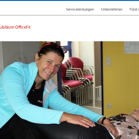
Serviceleistungen
Unternehmen
Fürst 
ubiläum OfficeFit