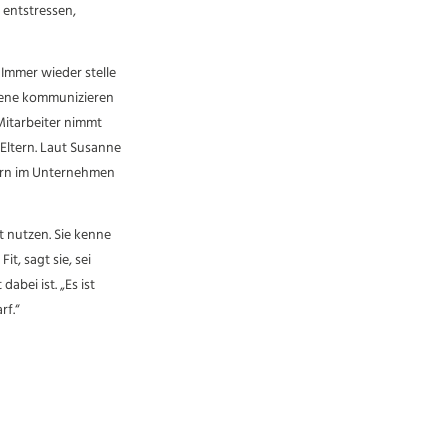
 entstressen,
 Immer wieder stelle
Ebene kommunizieren
Mitarbeiter nimmt
 Eltern. Laut Susanne
tern im Unternehmen
ot nutzen. Sie kenne
t, sagt sie, sei
abei ist. „Es ist
rf.“