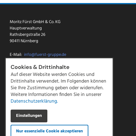
Moritz Fürst GmbH & Co. KG
Hauptverwaltung
Rathsbergstraße 26
90411 Nürnberg
E-Mail:
info@fuerst-gruppe.de
Tel.:
0911 5213-0
Cookies & Drittinhalte
Fax: 0911 5213-100
Auf dieser Website werden Cookies und
Drittinhalte verwendet. Im Folgenden können
Facebook
Sie Ihre Zustimmung geben oder widerrufen.
Instagram
LinkedIn
Weitere Informationen finden Sie in unserer
YouTube
Datenschutzerklärung.
Kontakt
Einstellungen
Downloads
Impressum
Nur essenzielle Cookie akzeptieren
Datenschutz