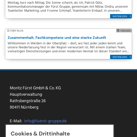
Montag, kurz nach Mittag. Die Sonne scheint, als ich, Patrick Götz,
Kommunikationsmanager der Fürst Gruppe, gemeinsam mit Niklas Ondra, unserem
Teamleiter Marketing, und Yvonne Schimpf, Teamleiterin Einkauf, in unseren
weißen Ford Fiesta der Fürst…
WEITERLESEN
FÜRST BLOG
14.05.2025
Zusammenhalt, Fachkompetenz und eine starke Zukunft
Willkommen in Weiden in der Oberpfalz – dort, wo fast jeder jeden kennt und
unsere Niederlassung fest in der Region verwurzelt ist. Mit einem starken Team,
vielseitigen Dienstleistungen und einer modernen Heimat ist dieser Standort ein
echtes…
WEITERLESEN
Moritz Fürst GmbH & Co. KG
Hauptverwaltung
Rathsbergstraße 26
90411 Nürnberg
E-Mail:
info@fuerst-gruppe.de
Tel.:
0911 5213-0
Cookies & Drittinhalte
Fax: 0911 5213-100