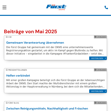
Beiträge von Mai 2025
CSR
27.05.2025
Gemeinsam Verantwortung übernehmen
Die Fürst Gruppe hat gemeinsam mit der DKMS eine unternehmensweite
Registrierungsaktion gestartet, um aktiv im Kampf gegen Blutkrebs zu helfen. Mit
dieser Initiative – eingebettet in die Kampagne #frankenfürdasleben – setzt das
Unternehmen ein klares…
WEITERLESEN
PRESSEMITTEILUNGEN
27.05.2025
Helfen verbindet
Mit einer großen Kampagne beteiligt sich die Fürst Gruppe an der lebenswichtigen
Arbeit der DKMS. Den Start machte der Multidienstleister mit einem großen
Aktionstag in der Hauptverwaltung in Nürnberg, bei dem sich die Mitarbeitenden
direkt vor…
WEITERLESEN
FÜRST BLOG
26.05.2025
Zwischen Reinigungsmitteln, Nachhaltigkeit und Fröschen