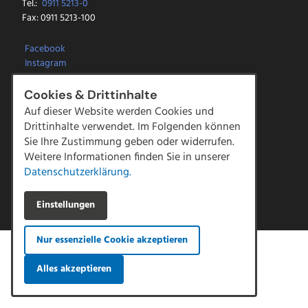
Tel.:
0911 5213-0
Fax: 0911 5213-100
Facebook
Instagram
LinkedIn
YouTube
Cookies & Drittinhalte
Auf dieser Website werden Cookies und
Kontakt
Drittinhalte verwendet. Im Folgenden können
Downloads
Sie Ihre Zustimmung geben oder widerrufen.
Impressum
Weitere Informationen finden Sie in unserer
Datenschutz
Datenschutzerklärung.
AGBs
|
Compliance
Hinweisgeber Meldestelle
Einstellungen
Nur essenzielle Cookie akzeptieren
Alles akzeptieren