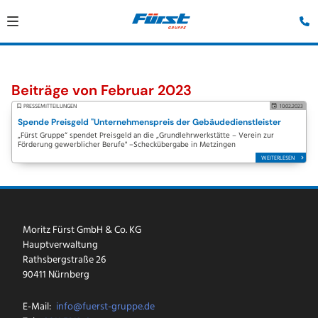
Beiträge von Februar 2023
PRESSEMITTEILUNGEN
10.02.2023
Spende Preisgeld "Unternehmenspreis der Gebäudedienstleister
„Fürst Gruppe“ spendet Preisgeld an die „Grundlehrwerkstätte – Verein zur
Förderung gewerblicher Berufe" –Scheckübergabe in Metzingen
WEITERLESEN
Moritz Fürst GmbH & Co. KG
Hauptverwaltung
Rathsbergstraße 26
90411 Nürnberg
E-Mail:
info@fuerst-gruppe.de