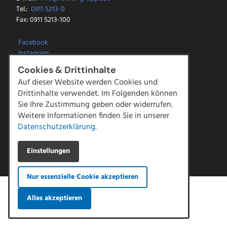
Tel.:
0911 5213-0
Fax: 0911 5213-100
Facebook
Instagram
LinkedIn
Cookies & Drittinhalte
YouTube
Auf dieser Website werden Cookies und
Drittinhalte verwendet. Im Folgenden können
Kontakt
Sie Ihre Zustimmung geben oder widerrufen.
Downloads
Weitere Informationen finden Sie in unserer
Impressum
Datenschutzerklärung.
Datenschutz
AGBs
|
Compliance
Hinweisgeber Meldestelle
Einstellungen
Nur essenzielle Cookie akzeptieren
Alles akzeptieren