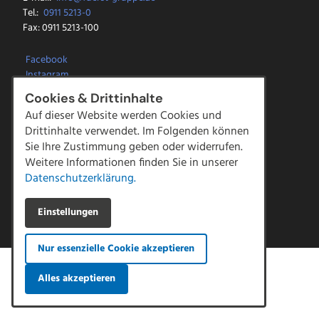
Tel.:
0911 5213-0
Fax: 0911 5213-100
Facebook
Instagram
LinkedIn
Cookies & Drittinhalte
YouTube
Auf dieser Website werden Cookies und
Drittinhalte verwendet. Im Folgenden können
Kontakt
Sie Ihre Zustimmung geben oder widerrufen.
Downloads
Weitere Informationen finden Sie in unserer
Impressum
Datenschutzerklärung.
Datenschutz
AGBs
|
Compliance
Hinweisgeber Meldestelle
Einstellungen
Nur essenzielle Cookie akzeptieren
Alles akzeptieren