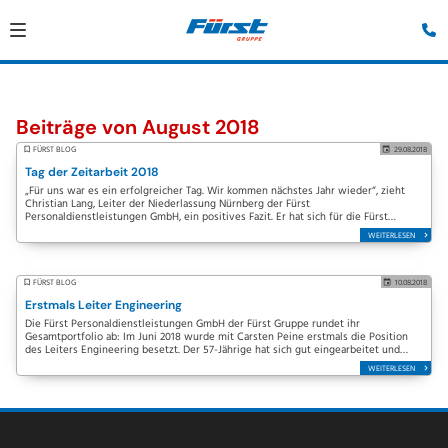
Beiträge von August 2018
FÜRST BLOG
29.08.2018
Tag der Zeitarbeit 2018
„Für uns war es ein erfolgreicher Tag. Wir kommen nächstes Jahr wieder“, zieht
Christian Lang, Leiter der Niederlassung Nürnberg der Fürst
Personaldienstleistungen GmbH, ein positives Fazit. Er hat sich für die Fürst
Gruppe am Tag der Zeitarbeit des…
WEITERLESEN
FÜRST BLOG
10.08.2018
Erstmals Leiter Engineering
Die Fürst Personaldienstleistungen GmbH der Fürst Gruppe rundet ihr
Gesamtportfolio ab: Im Juni 2018 wurde mit Carsten Peine erstmals die Position
des Leiters Engineering besetzt. Der 57-Jährige hat sich gut eingearbeitet und
freut sich, den Bereich…
WEITERLESEN