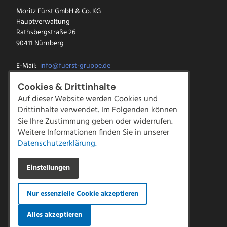
Moritz Fürst GmbH & Co. KG
Hauptverwaltung
Rathsbergstraße 26
90411 Nürnberg
E-Mail:
info@fuerst-gruppe.de
Tel.:
0911 5213-0
Cookies & Drittinhalte
Fax: 0911 5213-100
Auf dieser Website werden Cookies und
Drittinhalte verwendet. Im Folgenden können
Facebook
Sie Ihre Zustimmung geben oder widerrufen.
Instagram
LinkedIn
Weitere Informationen finden Sie in unserer
YouTube
Datenschutzerklärung.
Kontakt
Einstellungen
Downloads
Impressum
Nur essenzielle Cookie akzeptieren
Datenschutz
AGBs
|
Compliance
Alles akzeptieren
Hinweisgeber Meldestelle