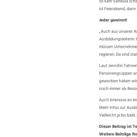
so kam Vanessa schli
ist Feierabend, dann
Jeder gewinnt!
„Auch aus unserer Arb
Ausbildungsleiterin J
müssen Unternehmen 
regieren. Da sind st
Laut Jennifer Fahnen
Personengruppen ansp
geworben haben wir al
noch immer als Beso
Auch Interesse an ei
Mehr Infos zur Ausb
Vielleicht ja bis bald. 
Dieser Beitrag ist 
Weitere Beiträge f