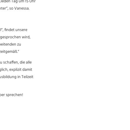
„Jeden Tag um 15 Uhr
ter“, so Vanessa.
“, findet unsere
 gesprochen wird,
beitenden zu
 zeitgemäß.“
schaffen, die alle
ich, explizit damit
bildung in Teilzeit
über sprechen!