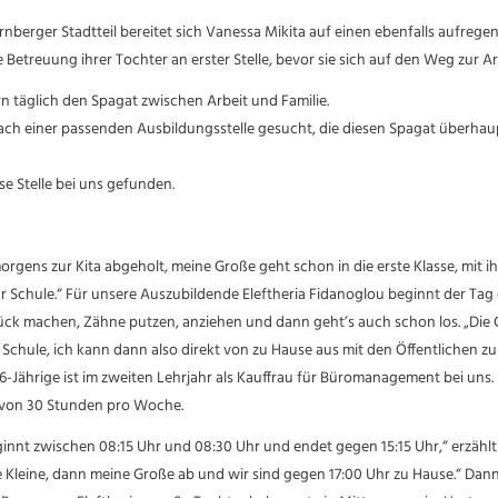
nberger Stadtteil bereitet sich Vanessa Mikita auf einen ebenfalls aufreg
e Betreuung ihrer Tochter an erster Stelle, bevor sie sich auf den Weg zur A
n täglich den Spagat zwischen Arbeit und Familie.
ach einer passenden Ausbildungsstelle gesucht, die diesen Spagat überhau
e Stelle bei uns gefunden.
orgens zur Kita abgeholt, meine Große geht schon in die erste Klasse, mit ih
 Schule.“ Für unsere Auszubildende Eleftheria Fidanoglou beginnt der Tag
ück machen, Zähne putzen, anziehen und dann geht’s auch schon los. „Die
Schule, ich kann dann also direkt von zu Hause aus mit den Öffentlichen zur 
6-Jährige ist im zweiten Lehrjahr als Kauffrau für Büromanagement bei uns. 
t von 30 Stunden pro Woche.
innt zwischen 08:15 Uhr und 08:30 Uhr und endet gegen 15:15 Uhr,“ erzählt 
ne Kleine, dann meine Große ab und wir sind gegen 17:00 Uhr zu Hause.“ Da