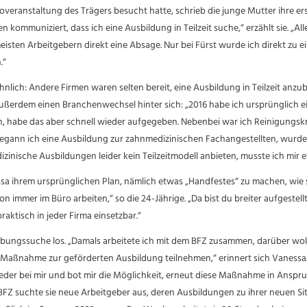
overanstaltung des Trägers besucht hatte, schrieb die junge Mutter ihre er
 kommuniziert, dass ich eine Ausbildung in Teilzeit suche,“ erzählt sie. „Al
isten Arbeitgebern direkt eine Absage. Nur bei Fürst wurde ich direkt zu 
.“
hnlich: Andere Firmen waren selten bereit, eine Ausbildung in Teilzeit anzub
ußerdem einen Branchenwechsel hinter sich: „2016 habe ich ursprünglich e
, habe das aber schnell wieder aufgegeben. Nebenbei war ich Reinigungskr
egann ich eine Ausbildung zur zahnmedizinischen Fachangestellten, wurd
zinische Ausbildungen leider kein Teilzeitmodell anbieten, musste ich mir
sa ihrem ursprünglichen Plan, nämlich etwas „Handfestes“ zu machen, wie si
on immer im Büro arbeiten,“ so die 24-Jährige. „Da bist du breiter aufgestell
raktisch in jeder Firma einsetzbar.“
bungssuche los. „Damals arbeitete ich mit dem BFZ zusammen, darüber woll
 Maßnahme zur geförderten Ausbildung teilnehmen,“ erinnert sich Vanessa.
eder bei mir und bot mir die Möglichkeit, erneut diese Maßnahme in Anspr
Z suchte sie neue Arbeitgeber aus, deren Ausbildungen zu ihrer neuen Si