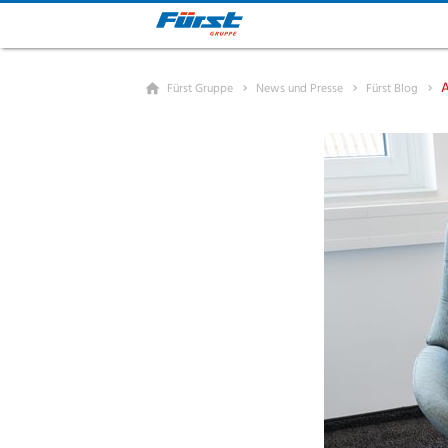
A
Fürst Gruppe
News und Presse
Fürst Blog