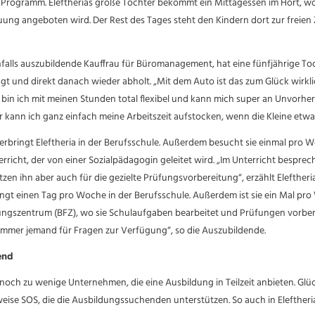
 Programm. Eleftherias große Tochter bekommt ein Mittagessen im Hort, w
g angeboten wird. Der Rest des Tages steht den Kindern dort zur freien Z
falls auszubildende Kauffrau für Büromanagement, hat eine fünfjährige Toch
ringt und direkt danach wieder abholt. „Mit dem Auto ist das zum Glück wirkl
bin ich mit meinen Stunden total flexibel und kann mich super an Unvorh
 kann ich ganz einfach meine Arbeitszeit aufstocken, wenn die Kleine etwas 
rbringt Eleftheria in der Berufsschule. Außerdem besucht sie einmal pro 
erricht, der von einer Sozialpädagogin geleitet wird. „Im Unterricht bespre
zen ihn aber auch für die gezielte Prüfungsvorbereitung“, erzählt Eleftheria
ngt einen Tag pro Woche in der Berufsschule. Außerdem ist sie ein Mal pr
dungszentrum (BFZ), wo sie Schulaufgaben bearbeitet und Prüfungen vorbe
immer jemand für Fragen zur Verfügung“, so die Auszubildende.
end
 noch zu wenige Unternehmen, die eine Ausbildung in Teilzeit anbieten. Glüc
weise SOS, die die Ausbildungssuchenden unterstützen. So auch in Eleftherias