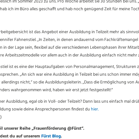
eßlich im Sommer 2023 zu uns. Pro Woche arbeitet sie 30 Stunden bei uns. 
 hab ich im Büro alles geschafft und hab noch genügend Zeit für meine Toch
eitgebersicht ist das Angebot einer Ausbildung in Teilzeit mehr als sinnvoll
ennifer Fahnenstiel. „
In Zeiten, in denen andauernd vom Fachkräftemangel
in der Lage sein, flexibel auf die verschiedenen Lebensphasen ihrer Mitar
arre Arbeitszeitmodelle vor allem auch in der Ausbildung einfach nicht mehr
stiel ist es eine der Hauptaufgaben von Personalmanagement, Strukturen zu 
rechen. „An sich war eine Ausbildung in Teilzeit bei uns schon immer mögl
lerdings nicht,“ so die Ausbildungsleiterin. „
Dass die Ermöglichung von Aus
nders wahrgenommen wird, haben wir erst jetzt festgestellt
!“
ner Ausbildung, egal ob in Voll- oder Teilzeit? Dann lass uns einfach mal dr
ildung sowie deine Ansprechpersonen findest du
hier.
:)
Teil unserer Reihe „Frauenförderung @Fürst“.
indest du auf unserem
Fürst Blog
.