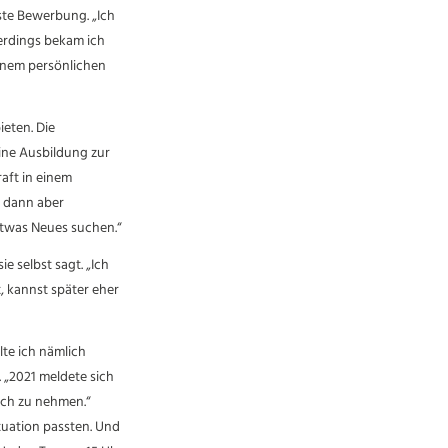
ste Bewerbung. „Ich
lerdings bekam ich
einem persönlichen
ieten. Die
ine Ausbildung zur
aft in einem
e dann aber
 etwas Neues suchen.“
e selbst sagt. „Ich
t, kannst später eher
te ich nämlich
 „2021 meldete sich
uch zu nehmen.“
tuation passten. Und