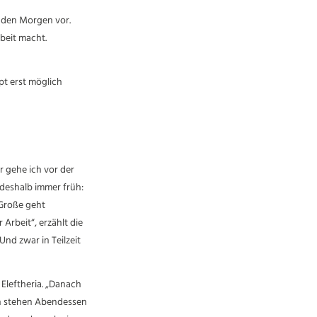
enden Morgen vor.
rbeit macht.
pt erst möglich
r gehe ich vor der
 deshalb immer früh:
 Große geht
Arbeit“, erzählt die
Und zwar in Teilzeit
Eleftheria. „Danach
nn stehen Abendessen