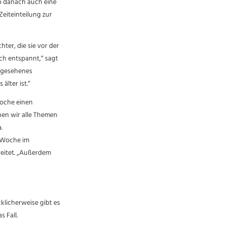
o danach auch eine
eiteinteilung zur
ter, die sie vor der
ich entspannt,“ sagt
ergesehenes
älter ist.“
Woche einen
chen wir alle Themen
.
o Woche im
reitet. „Außerdem
klicherweise gibt es
 Fall.